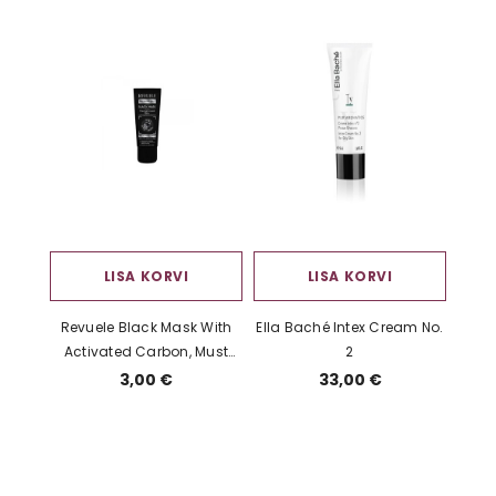
LISA KORVI
LISA KORVI
Revuele Black Mask With
Ella Baché Intex Cream No.
Activated Carbon, Must
2
mask
3,00 €
33,00 €