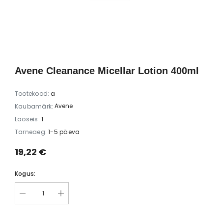
ti Yellow
Vannikomplekt kinkekarbis 1 tk
Accentra Sp
mask +
vannipomm “B
4,57 €
(kihisev vannita
2,50 
Avene Cleanance Micellar Lotion 400ml
Tootekood:
a
Avene
Kaubamärk:
Laoseis:
1
Tarneaeg:
1-5 päeva
19,22 €
Kogus: