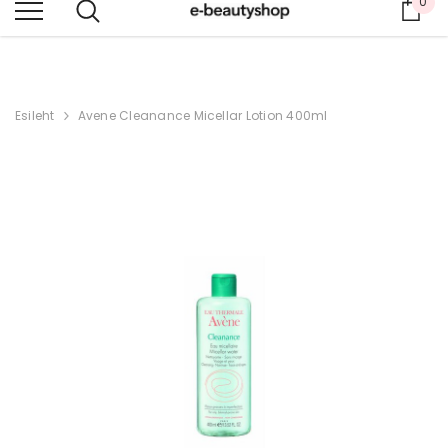
0
Ost
ILU, MIS HOOLIB SINUST
Esileht
Avene Cleanance Micellar Lotion 400ml