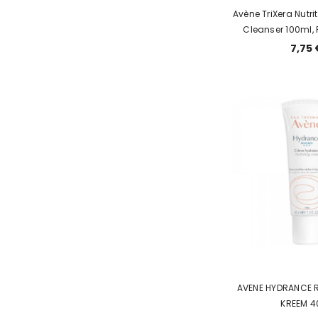
Avène TriXera Nutrit
Cleanser 100ml,
KUIVALE JA ÜLIKU
7,75 
AVENE HYDRANCE R
KRE