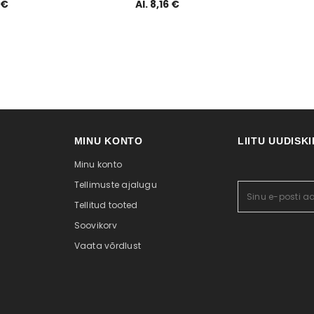
nahale
 €
Al. 8,16 €
MINU KONTO
LIITU UUDISK
Minu konto
Tellimuste ajalugu
Tellitud tooted
Soovikorv
Vaata võrdlust