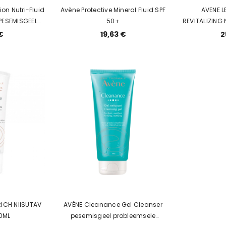
ion Nutri-Fluid
Avène Protective Mineral Fluid SPF
AVENE L
 PESEMISGEEL
50+
REVITALIZING
IVALE NAHALE
€
19,63 €
2
ICH NIISUTAV
AVÈNE Cleanance Gel Cleanser
EM 40ML
pesemisgeel probleemsele