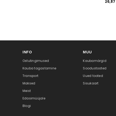
26,87
INFO
MUU
Ostutingimused
Kaubamärgid
Kauba tagastamine
Soodustooted
Transport
Uued tooted
Maksed
Sisukaart
Meist
Edasimüüjale
Blogi