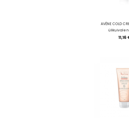
AVÈNE COLD CR
ülikuivale 
11,16 