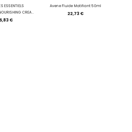
ES ESSENTIELS
Avene Fluide Matifiant 50ml
 NOURISHING CREAM
22,73 €
50ML
5,83 €