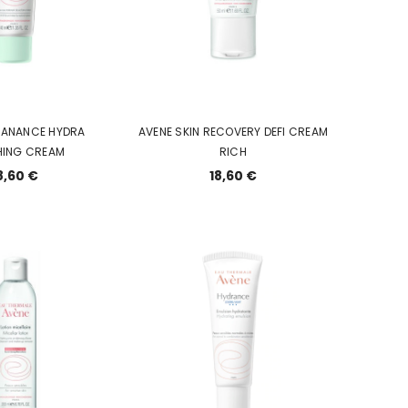
0ml set
alessandro EASTER EGG Cuticle
alessandro EASTER EGG
Remover, 10 ml
Nail Care, 10ml, tuge
küüneseerum
14,90 €
15,00 €
EANANCE HYDRA
AVENE SKIN RECOVERY DEFI CREAM
HING CREAM
RICH
8,60 €
18,60 €