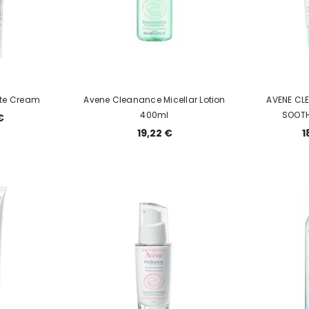
ing
ossom”
Adidas Get Comfy EDP 100ml
Adidas Ice Dive EDT 10
t) 50 g
set
11,18 €
12,20 €
ate Cream
Avene Cleanance Micellar Lotion
AVENE CL
400ml
SOOT
€
19,22 €
1