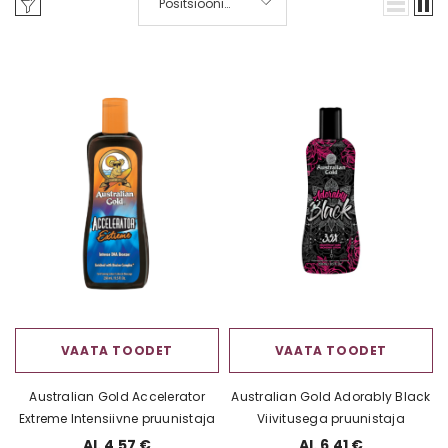
Positsiooni
järgi
ti Yellow
Vannikomplekt kinkekarbis 1 tk
Accentra Sp
mask +
vannipomm “B
4,57 €
(kihisev vannita
2,50 
VAATA TOODET
VAATA TOODET
Australian Gold Accelerator
Australian Gold Adorably Black
Extreme Intensiivne pruunistaja
Viivitusega pruunistaja
Al. 4,57 €
Al. 6,41 €