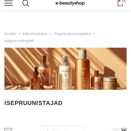
0
Ost
ILU, MIS HOOLIB SINUST
Esileht
Kehahooldus
Päevituskosmeetika
Isepruunistajad
ISEPRUUNISTAJAD