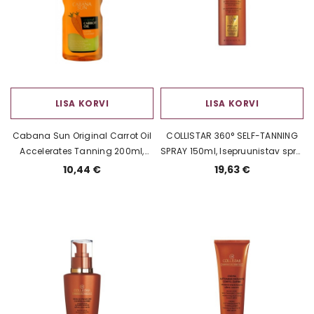
LISA KORVI
LISA KORVI
Cabana Sun Original Carrot Oil
COLLISTAR 360° SELF-TANNING
Accelerates Tanning 200ml,
SPRAY 150ml, Isepruunistav sprei
Porgandiõli sprei
kehale
10,44 €
19,63 €