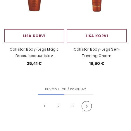
LISA KORVI
LISA KORVI
Collistar Body-Legs Magic
Collistar Body-Legs Self-
Drops, Isepruunistav
Tanning Cream
kontsentraat kehale
25,41 €
18,60 €
Kuvab
1
-
20
/ kokku 42
1
2
3