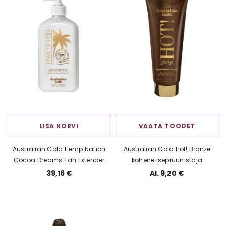
LISA KORVI
VAATA TOODET
Australian Gold Hemp Nation
Australian Gold Hot! Bronze
Cocoa Dreams Tan Extender
kohene isepruunistaja
Päevitusjärgne kehakreem
39,16 €
Al. 9,20 €
kookose ja apelsiniga 535ml
tõlgi e-poe jaoks erinevatesse
keeltesse