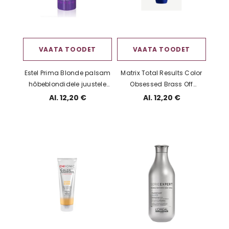
VAATA TOODET
VAATA TOODET
Estel Prima Blonde palsam
Matrix Total Results Color
hõbeblondidele juustele
Obsessed Brass Off
200ml
Shampoo
Al. 12,20 €
Al. 12,20 €