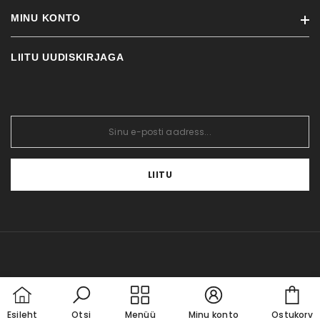
Kauba tagastamine
MINU KONTO
Kaubamärgid
Transport
Soodustooted
Maksed
LIITU UUDISKIRJAGA
Minu konto
Uued tooted
Meist
Tellimuste ajalugu
Sisukaart
Edasimüüjale
Tellitud tooted
Blogi
Soovikorv
Vaata võrdlust
LIITU
Car
Esileht
Otsi
Menüü
Minu konto
Ostukorv