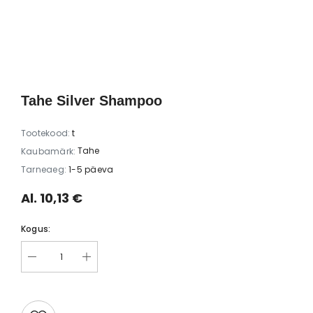
ti Yellow
Vannikomplekt kinkekarbis 1 tk
Accentra Sp
mask +
vannipomm “B
4,57 €
(kihisev vannita
2,50 
Tahe Silver Shampoo
Tootekood:
t
Tahe
Kaubamärk:
Tarneaeg:
1-5 päeva
Al. 10,13 €
Kogus: