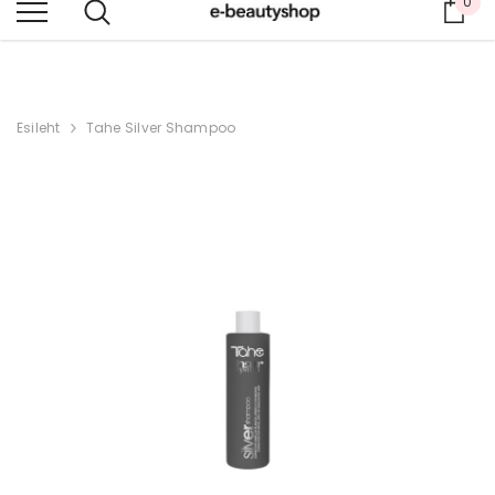
0
Ost
ILU, MIS HOOLIB SINUST
Esileht
Tahe Silver Shampoo