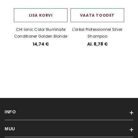
LISA KORVI
VAATA TOODET
CHI Ionic Color Illuminate
L'oréal Professionnel Silver
Conditioner Golden Blonde
Shampoo
14,74 €
Al. 8,78 €
INFO
MUU
Ostutingimused