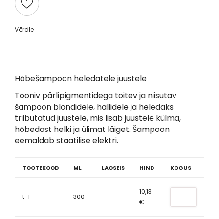
Võrdle
Hõbešampoon heledatele juustele
Tooniv pärlipigmentidega toitev ja niisutav
šampoon blondidele, hallidele ja heledaks
triibutatud juustele, mis lisab juustele külma,
hõbedast helki ja ülimat läiget. Šampoon
eemaldab staatilise elektri.
TOOTEKOOD
ML
LAOSEIS
HIND
KOGUS
10,13
t-1
300
€