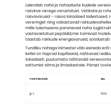
Laiendab naha ja nahaaluste kudede veresoon
rasvkoe verega varustatust. Vetikate ja ro
rasvavarusid – rasva lokaalsed ladestused. 
vereringet ning vabastavad rakkudevahelise 
mille tulemusena paranevad naha tugistruktu
vastavastatud peptiidid,mis toimivad moleku
taastab rakkude energiavarusid, soodustab li
Tundliku nahaga inimestel võib esineda eriti 
kellel on haprad kapillaarid, nähtavad redi
lokaalselt, puutumata nähtavaid veresoonte
sattumist silma ja limaskestale. Pärast toot
TOOTEKOOD
ML
g-1
500