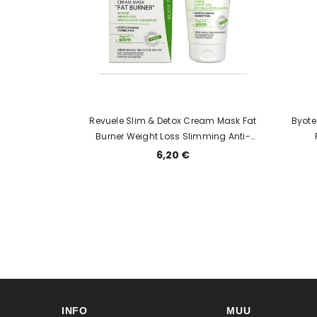
Revuele Slim & Detox Cream Mask Fat
Byote
Burner Weight Loss Slimming Anti-
Cellulite, RASVA PÕLETAV KREEM-MASK
tsellu
6,20 €
KEHALE
INFO
MUU