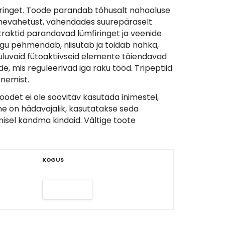
ereringet. Toode parandab tõhusalt nahaaluse
ainevahetust, vähendades suurepäraselt
traktid parandavad lümfiringet ja veenide
egu pehmendab, niisutab ja toidab nahka,
uuluvaid fütoaktiivseid elemente täiendavad
, mis reguleerivad iga raku tööd. Tripeptiid
enemist.
Toodet ei ole soovitav kasutada inimestel,
ne on hädavajalik, kasutatakse seda
isel kandma kindaid. Vältige toote
KOGUS