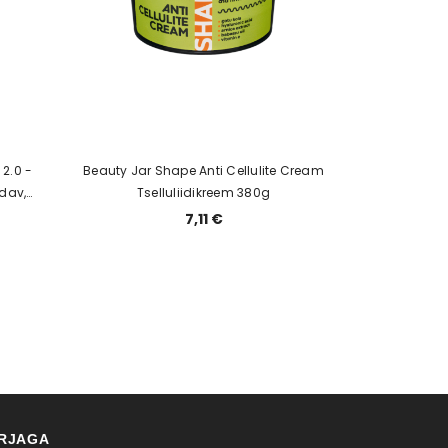
 2.0 -
Beauty Jar Shape Anti Cellulite Cream
dav,
Tselluliidikreem 380g
eeriv
7,11 €
IRJAGA