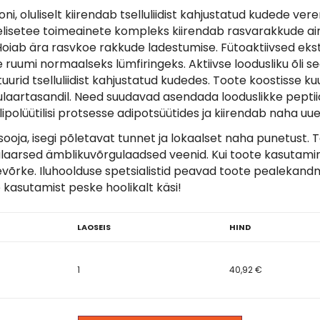
i, oluliselt kiirendab tselluliidist kahjustatud kudede v
helisetee toimeainete kompleks kiirendab rasvarakkude 
Hoiab ära rasvkoe rakkude ladestumise. Fütoaktiivsed eks
ruumi normaalseks lümfiringeks. Aktiivse loodusliku õli s
urid tselluliidist kahjustatud kudedes. Toote koostisse k
laartasandil. Need suudavad asendada looduslikke peptiide
polüütilisi protsesse adipotsüütides ja kiirendab naha uu
sooja, isegi põletavat tunnet ja lokaalset naha punetust. 
kulaarsed ämblikuvõrgulaadsed veenid. Kui toote kasutami
võrke. Iluhoolduse spetsialistid peavad toote pealekandm
e kasutamist peske hoolikalt käsi!
LAOSEIS
HIND
1
40,92 €