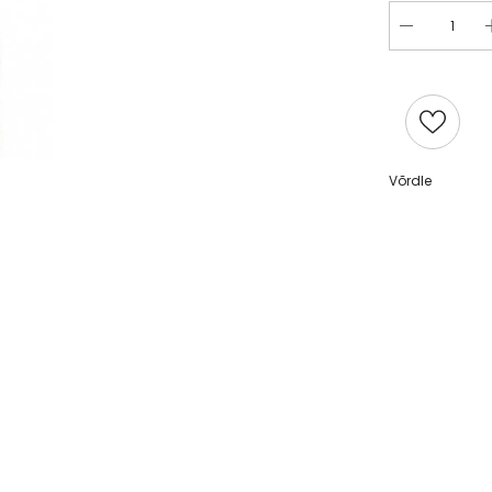
ing
ossom”
Adidas Get Comfy EDP 100ml
Adidas Ice Dive EDT 10
t) 50 g
set
11,18 €
12,20 €
Võrdle