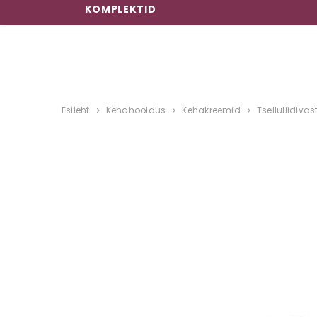
KOMPLEKTID
Esileht
Kehahooldus
Kehakreemid
Tselluliidiva