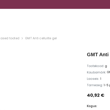
ILU, MIS HOOLIB SINUST
stased tooted
GMT Anti cellulite gel
GMT Anti 
Tootekood:
g
G
Kaubamärk:
Laoseis:
1
Tarneaeg:
1-5
40,92 €
Kogus: