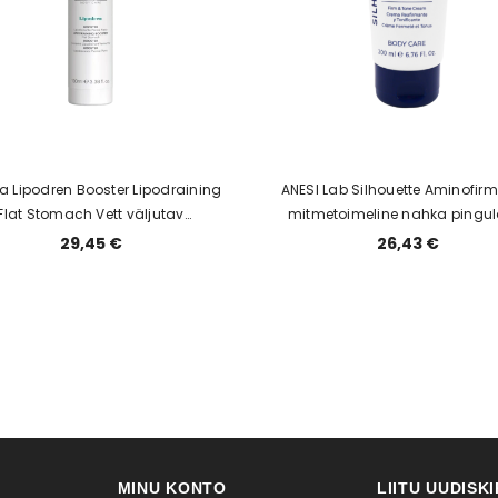
a Lipodren Booster Lipodraining
ANESI Lab Silhouette Aminofirm
Flat Stomach Vett väljutav
mitmetoimeline nahka pingul
liidiseerum kõhupiirkonnale 100ml
dreneeriv ja venitusarme korrig
29,45 €
26,43 €
kehakreem, 200ml
MINU KONTO
LIITU UUDISK