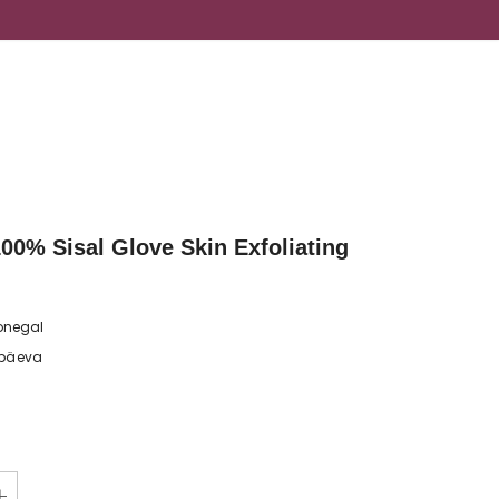
00% Sisal Glove Skin Exfoliating
onegal
 päeva