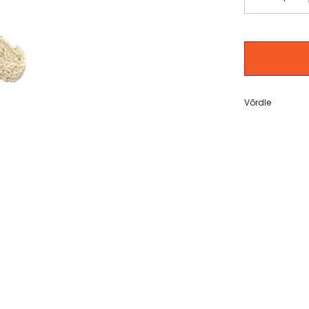
ing
ossom”
Adidas Get Comfy EDP 100ml
Adidas Ice Dive EDT 10
t) 50 g
set
11,18 €
12,20 €
Võrdle