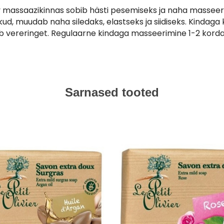
v massaazikinnas sobib hästi pesemiseks ja naha masseeri
kud, muudab naha siledaks, elastseks ja siidiseks. Kindag
b vereringet. Regulaarne kindaga masseerimine 1-2 korda n
Sarnased tooted