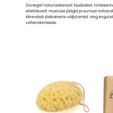
Donegal naturaalsetest kiududest toniseeri
efektiivselt mustuse jäägid ja surnud nahara
kiirendab jääkainete väljutamist ning erguta
vähendamisele.