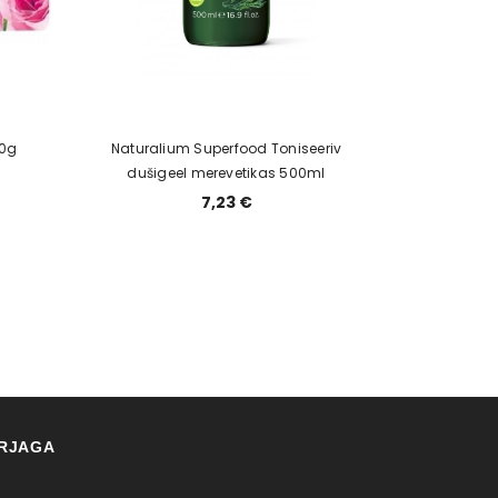
00g
Naturalium Superfood Toniseeriv
dušigeel merevetikas 500ml
7,23 €
IRJAGA