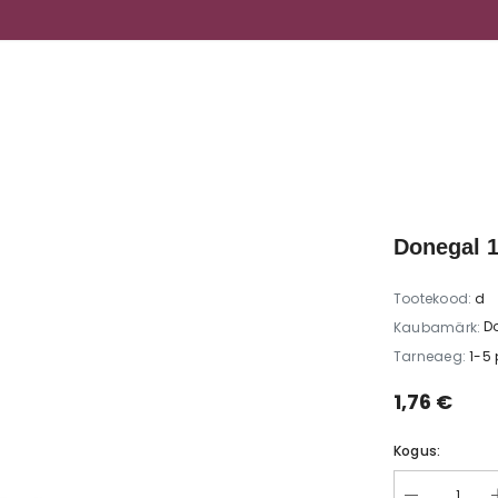
ILU, MIS HOOLIB SINUST
Donegal 1
Tootekood:
d
D
Kaubamärk:
Tarneaeg:
1-5
1,76 €
Kogus: