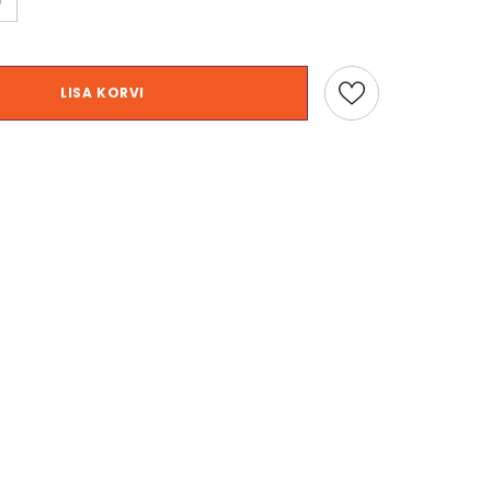
0ml set
alessandro EASTER EGG Cuticle
alessandro EASTER EGG
LISA KORVI
Remover, 10 ml
Nail Care, 10ml, tuge
küüneseerum
14,90 €
15,00 €