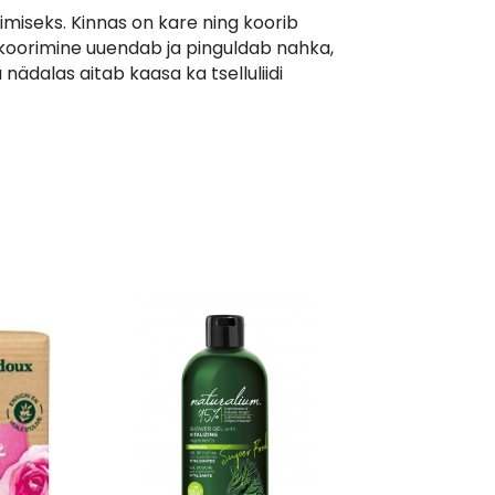
miseks. Kinnas on kare ning koorib
a koorimine uuendab ja pinguldab nahka,
ädalas aitab kaasa ka tselluliidi