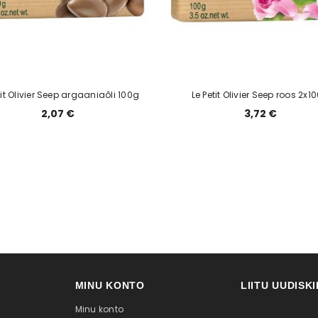
tit Olivier Seep argaaniaõli 100g
Le Petit Olivier Seep roos 2x1
2,07 €
3,72 €
MINU KONTO
LIITU UUDISK
Minu konto