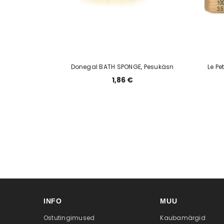
Donegal BATH SPONGE, Pesukäsn
Le Pe
1,86 €
INFO
MUU
Ostutingimused
Kaubamärgid