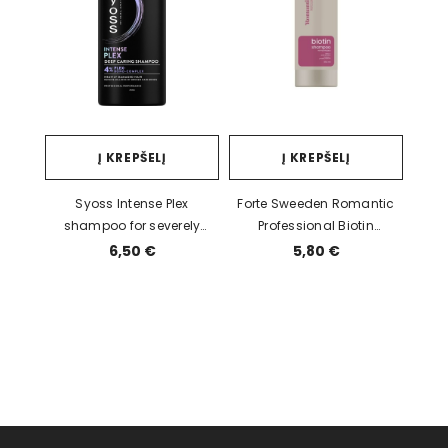
Į KREPŠELĮ
Į KREPŠELĮ
Syoss Intense Plex
Forte Sweeden Romantic
shampoo for severely
Professional Biotin
damaged hair, 440 ml
Shampoo 850ml
6,50 €
5,80 €