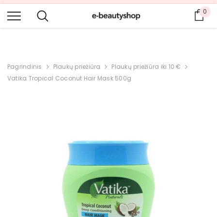
DAR DAUGIAU PRODUKTŲ IR PLATESNIS PASIRINKIMAS ANGLŲ IR
0
Krep
RUSŲ KALBOMIS.
Pagrindinis
Plaukų priežiūra
Plaukų priežiūra iki 10 €
Vatika Tropical Coconut Hair Mask 500g