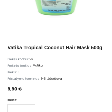
GG Nail
alessandro Striplac Thomas
Brushworks Nu
rina -
Rath 2x8ml – Raudonas ir
Scrunchie
akas 18-
rudas Striplac lakai
23,00 €
8,00 
s, 10 ml
Vatika Tropical Coconut Hair Mask 500g
Prekės kodas:
vv
Vatika
Prekinis ženklas:
Kiekis:
3
Pristatymo terminas:
1-5 tööpäeva
9,90 €
Kiekis: