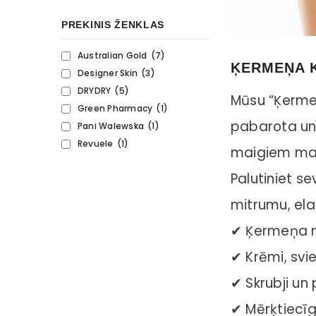
PREKINIS ŽENKLAS
 EGG Nail
alessandro Striplac Thomas
Brushworks Nude 
erina -
Rath 2x8ml – Raudonas ir
Scrunchies 4
Australian Gold
(7)
lakas 18-
rudas Striplac lakai
23,00 €
8,00 €
ĶERMEŅA 
Designer Skin
(3)
kas, 10 ml
DRYDRY
(5)
Mūsu “Ķermeņ
Green Pharmacy
(1)
pabarota un
Pani Walewska
(1)
Revuele
(1)
maigiem maz
Palutiniet s
mitrumu, ela
✔ Ķermeņa m
✔ Krēmi, svie
✔ Skrubji un 
✔ Mērķtiecīg