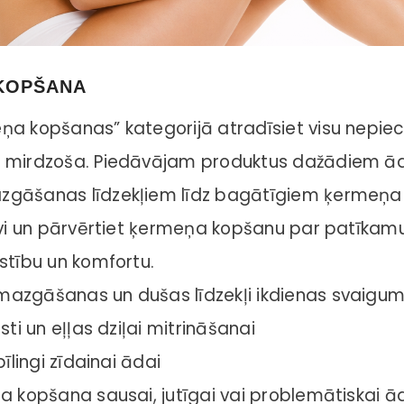
Satin
pc
Daugkartinio naudojimo
Elizabeth Arden Sunflo
medinis advento kalendorius
de Toilette Set
KOPŠANA
su apšvietimu namuko forma,
34,00 €
16,00 €
37x29 cm
a kopšanas” kategorijā atradīsiet visu nepieci
 mirdzoša. Piedāvājam produktus dažādiem ād
gāšanas līdzekļiem līdz bagātīgiem ķermeņa 
evi un pārvērtiet ķermeņa kopšanu par patīkamu
stību un komfortu.
azgāšanas un dušas līdzekļi ikdienas svaig
sti un eļļas dziļai mitrināšanai
pīlingi zīdainai ādai
a kopšana sausai, jutīgai vai problemātiskai ā