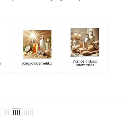
Vonios ir dušo
i
Įdegio kosmetika
priemonės