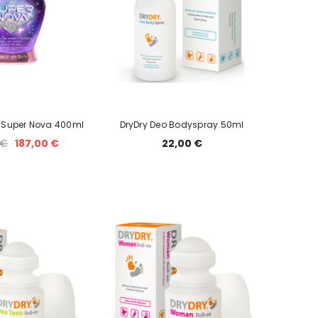
n Super Nova 400ml
DryDry Deo Bodyspray 50ml
 €
187,00 €
22,00 €