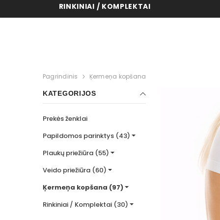
RINKINIAI / KOMPLEKTAI
DAR
Pagrindinis
Ķermeņa kopšana
KATEGORIJOS
Prekės ženklai
Papildomos parinktys (43)
Plaukų priežiūra (55)
Veido priežiūra (60)
Ķermeņa kopšana (97)
Rinkiniai / Komplektai (30)