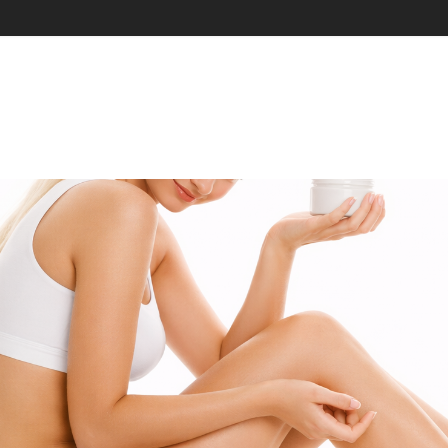
 DAUGIAU PRODUKTŲ IR PLATESNIS PASIRINKIMAS ANGLŲ IR RUSŲ KALBO