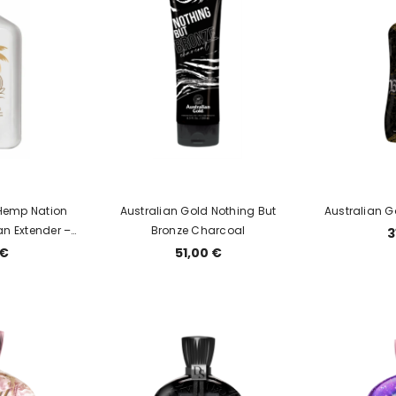
 Hemp Nation
Australian Gold Nothing But
Australian G
n Extender –
Bronze Charcoal
3
kūno kremas su
 €
51,00 €
nais (535 ml)