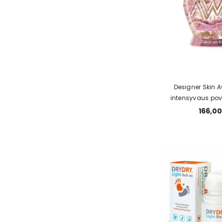
Designer Skin 
intensyvaus pov
kremas 4
166,00