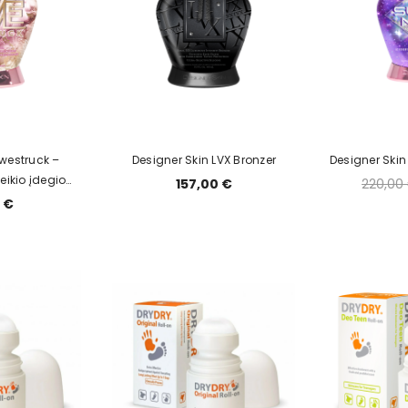
Awestruck –
Designer Skin LVX Bronzer
Designer Ski
eikio įdegio
157,00 €
220,00
00ml
 €