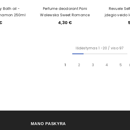
 Bath oil -
Perfume deodorant Pani
Revuele Sel
nnamon 250ml
Walewska Sweet Romance
įdegio veido 
€
4,30 €
Išdėstymas
1
-
20
/ viso 97
1
2
3
4
5
MANO PASKYRA