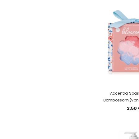
Accentra Spar
Bombossom (voni
50 g
2,50 