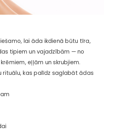
wers Eau
Fiorentino muilo rinkinys
HEART CASCADE vonios r
Profumi del Sole Citrina 3×125 g
servetėlių laikiklyje
9,90 €
5,50 €
ešamo, lai āda ikdienā būtu tīra,
as tipiem un vajadzībām — no
krēmiem, eļļām un skrubjiem.
 rituālu, kas palīdz saglabāt ādas
umam
dai