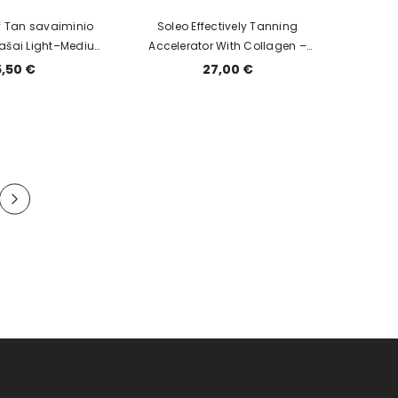
f Tan savaiminio
Soleo Effectively Tanning
lašai Light–Medium
Accelerator With Collagen –
30 ml
įdegio greitiklis su kolagenu
5,50 €
27,00 €