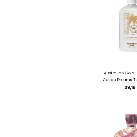
Australian Gold
Cocoa Dreams Ta
įdegį ilginantis 
39,16
kokosais ir apelsi