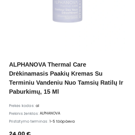
GG Nail
alessandro Striplac Thomas
Brushworks Nu
rina -
Rath 2x8ml – Raudonas ir
Scrunchie
akas 18-
rudas Striplac lakai
23,00 €
8,00 
s, 10 ml
ALPHANOVA Thermal Care
Drėkinamasis Paakių Kremas Su
Terminiu Vandeniu Nuo Tamsių Ratilų Ir
Paburkimų, 15 Ml
Prekės kodas:
al
ALPHANOVA
Prekinis ženklas:
Pristatymo terminas:
1-5 tööpäeva
24,00 €