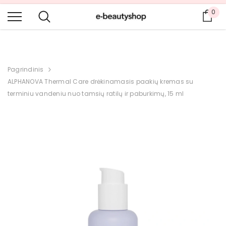
DAR DAUGIAU PRODUKTŲ IR PLATESNIS PASIRINKIMAS ANGLŲ IR
0
Krep
RUSŲ KALBOMIS.
Pagrindinis
ALPHANOVA Thermal Care drėkinamasis paakių kremas su
terminiu vandeniu nuo tamsių ratilų ir paburkimų, 15 ml