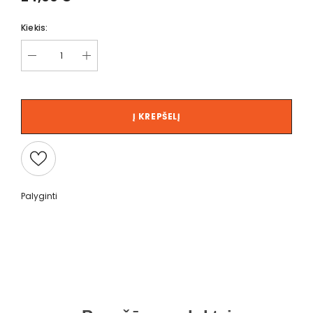
Kiekis:
Į KREPŠELĮ
Palyginti