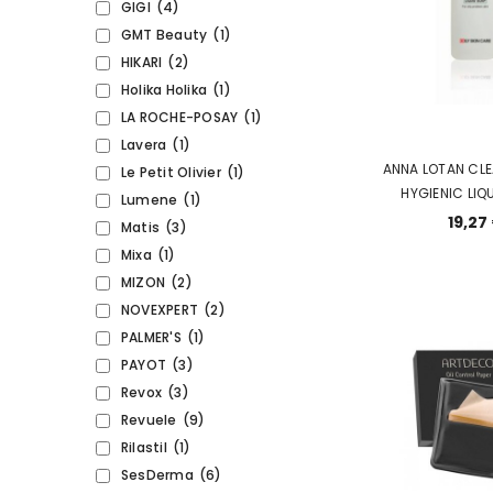
GIGI
(4)
GMT Beauty
(1)
HIKARI
(2)
Holika Holika
(1)
LA ROCHE-POSAY
(1)
Lavera
(1)
ANNA LOTAN CLE
Le Petit Olivier
(1)
HYGIENIC LIQ
Lumene
(1)
ГИГИЕНИЧЕСКОЕ 
19,27
Matis
(3)
МЫЛО ДЛЯ Ж
Mixa
(1)
ПРОБЛЕМНО
MIZON
(2)
NOVEXPERT
(2)
PALMER'S
(1)
PAYOT
(3)
Revox
(3)
Revuele
(9)
Rilastil
(1)
SesDerma
(6)