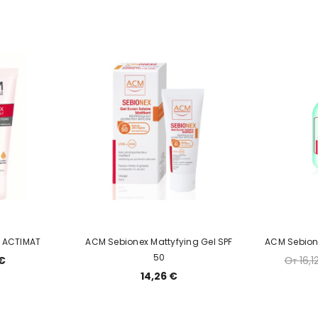
 ACTIMAT
ACM Sebionex Mattyfying Gel SPF
ACM Sebione
50
 €
От 16,1
14,26 €