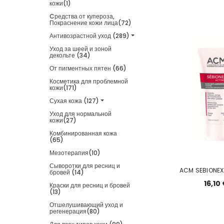
кожи(1)
Cредства от купероза,
Покраснение кожи лица(72)
Антивозрастной уход (289)
Уход за шеей и зоной
декольте (34)
От пигментных пятен (66)
Косметика для проблемной
кожи(171)
Сухая кожа (127)
Уход для нормальной
кожи(27)
Комбинированная кожа
(65)
Мезотерапия(10)
Сыворотки для ресниц и
ACM SEBIONEX
бровей (14)
16,10
Краски для ресниц и бровей
(13)
Отшелушивающий уход и
регенерация(80)