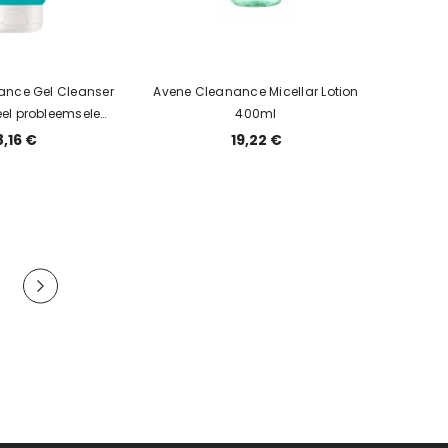
ance Gel Cleanser
Avene Cleanance Micellar Lotion
el probleemsele
400ml
nahale
8,16 €
19,22 €