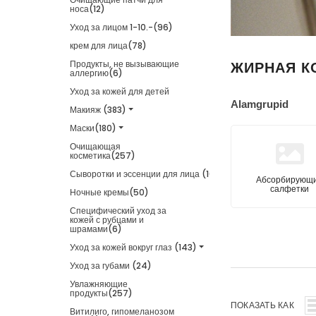
носа(12)
Уход за лицом 1-10.-(96)
nti Yellow
Adidas Get Comfy EDP 100ml
Adidas Ice Dive EDT 1
крем для лица(78)
emask +
set
11,18 €
Продукты, не вызывающие
ЖИРНАЯ К
аллергию(6)
12,20 €
Уход за кожей для детей
Alamgrupid
Макияж (383)
Маски(180)
Очищающая
косметика(257)
Сыворотки и эссенции для лица (162)
Абсорбирующ
салфетки
Ночные кремы(50)
Специфический уход за
кожей с рубцами и
шрамами(6)
Уход за кожей вокруг глаз (143)
Уход за губами (24)
Увлажняющие
продукты(257)
ПОКАЗАТЬ КАК
Витилиго, гипомеланозом