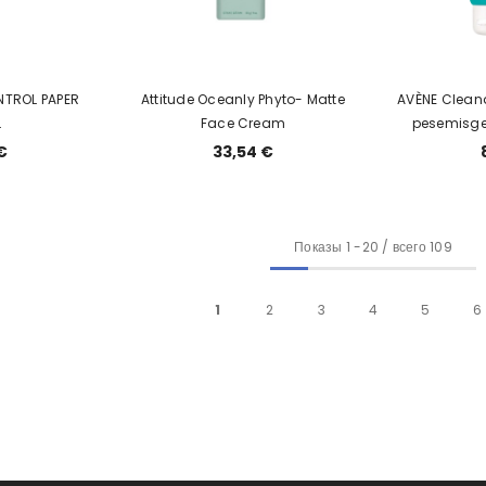
NTROL PAPER
Attitude Oceanly Phyto- Matte
AVÈNE Clean
L
Face Cream
pesemisge
€
33,54 €
Показы
1
-
20
/ всего 109
1
2
3
4
5
6