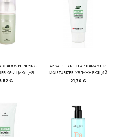
ARBADOS PURIFYING
ANNA LOTAN CLEAR HAMAMELIS
NSER, ОЧИЩАЮЩАЯ
MOISTURIZER, УВЛАЖНЯЮЩИЙ
 БАРБАДОС
КРЕМ С ГАМАМЕЛИСОМ 7
6,82 €
21,70 €