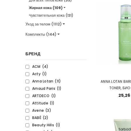
Для всех типов кожи (99)
Жирная кожа (109)
Чувствительная кожа (131)
Уход за телом (1112)
Комплекты (144)
БРЕНД
ACM
(4)
Acty
(1)
Anna Lotan
(11)
ANNA LOTAN BAR
TONER, БИО
Arnaud Paris
(1)
25,26
ARTDECO
(1)
Attitude
(1)
Avene
(3)
BABÉ
(2)
Beauty Hills
(1)