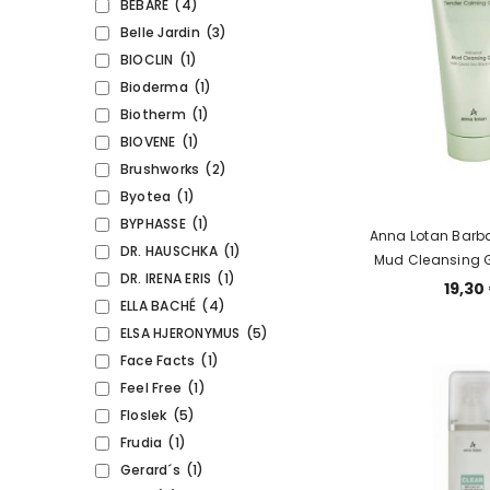
BEBARÉ
(4)
Belle Jardin
(3)
BIOCLIN
(1)
Bioderma
(1)
Biotherm
(1)
BIOVENE
(1)
Brushworks
(2)
Byotea
(1)
BYPHASSE
(1)
Anna Lotan Barb
DR. HAUSCHKA
(1)
Mud Cleansing 
DR. IRENA ERIS
(1)
МЫЛО-ГЕЛЬ 
19,30
ELLA BACHÉ
(4)
МЕРТВОГО
ELSA HJERONYMUS
(5)
Face Facts
(1)
Feel Free
(1)
Floslek
(5)
Frudia
(1)
Gerard´s
(1)