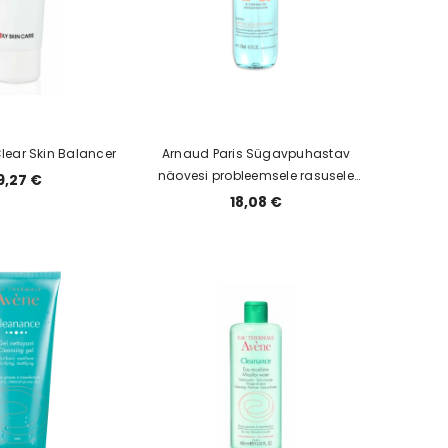
lear Skin Balancer
Arnaud Paris Sügavpuhastav
näovesi probleemsele rasusele
9,27 €
nahale 150ml
18,08 €