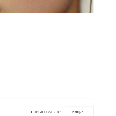
G Mango
alessandro EASTER EGG Nail
alessandro Striplac Pe
пляющая
Polish Pretty Ballerina
Soak Deluxe Starter Ki
тей
-ухаживающий лак для ногтей
luksuslik stardikompl
15,00 €
132,27 €
18-free & 100% vegan, 10 мл
СОРТИРОВАТЬ ПО:
Позиция