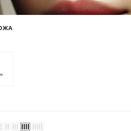
00ml set
alessandro EASTER EGG Cuticle
alessandro EASTER EG
ОЖА
Remover, 10 ml
Nail Care, 10ml, укре
сыворотка для ног
14,90 €
15,00 €
ие