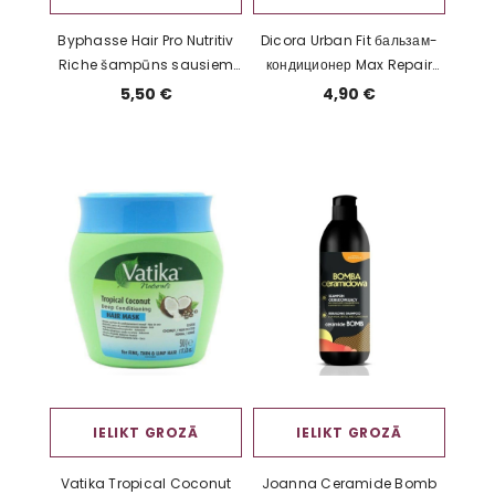
Byphasse Hair Pro Nutritiv
Dicora Urban Fit бальзам-
Riche šampūns sausiem
кондиционер Max Repair
matiem 750 ml
400 мл – для повреждённых
5,50 €
4,90 €
волос
IELIKT GROZĀ
IELIKT GROZĀ
Vatika Tropical Coconut
Joanna Ceramide Bomb