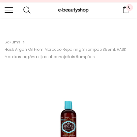
VĒL VAIRĀK PRODUKTU UN PLAŠĀKA IZVĒLE ANGĻU UN KRIEVU
0
Gro
VALODĀ.
Sākums
Hask Argan Oil From Morocco Repairing Shampoo 355ml, HASK
Marokas argāna eļļas atjaunojošais šampūns