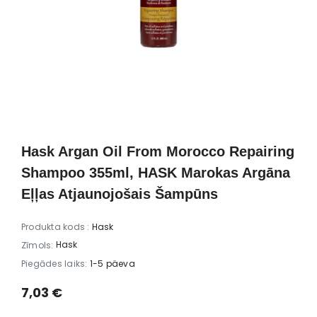
GG Nail
alessandro Striplac Thomas
Brushworks Nu
 - kopjošs
Rath 2x8ml – Sarkans un brūns
Scrunchie
& 100%
Striplac nagu laka
23,00 €
8,00 
l
Hask Argan Oil From Morocco Repairing
Shampoo 355ml, HASK Marokas Argāna
Eļļas Atjaunojošais Šampūns
Produkta kods :
Hask
Hask
Zīmols:
Piegādes laiks:
1-5 päeva
7,03 €