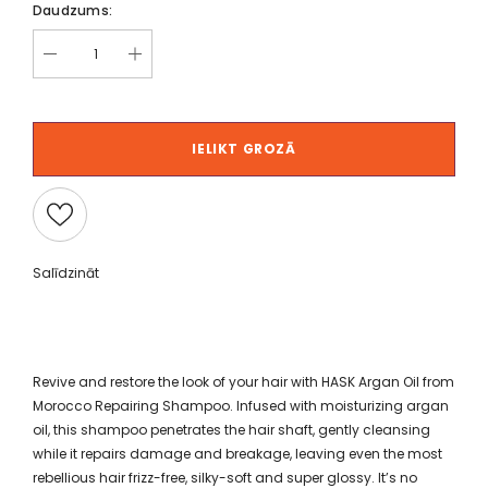
Daudzums:
IELIKT GROZĀ
Salīdzināt
Revive and restore the look of your hair with HASK Argan Oil from
Morocco Repairing Shampoo. Infused with moisturizing argan
oil, this shampoo penetrates the hair shaft, gently cleansing
while it repairs damage and breakage, leaving even the most
rebellious hair frizz-free, silky-soft and super glossy. It’s no