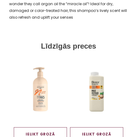
wonder they call argan oil the “miracle oil”! Ideal for dry,
damaged or color-treated hair, this shampoo’s lively scent will
also refresh and uplift your senses
Līdzīgās preces
IELIKT GROZĀ
IELIKT GROZĀ