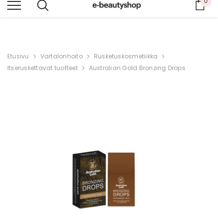
0
Osto
VIELÄ ENEMMÄN TUOTTEITA JA VALIKOIMAA ENGLANNIKSI.
Etusivu
Vartalonhoito
Rusketuskosmetiikka
Itseruskettavat tuotteet
Australian Gold Bronzing Drops