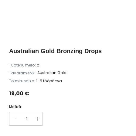
GG Nail
alessandro Striplac Thomas
Brushworks Nu
a hoitava
Rath 2x8ml – Punainen ja
Scrunchie
& 100%
ruskea Striplac-lakka
23,00 €
8,00 
 ml
Australian Gold Bronzing Drops
Tuotenumero:
a
Australian Gold
Tavaramerkki:
Toimitusaika:
1-5 tööpäeva
19,00 €
Määrä: